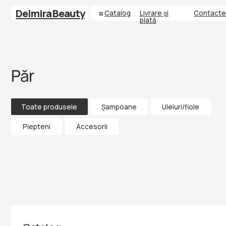
Delmira Beauty
Catalog
Livrare și
Contacte
plată
Păr
Toate produsele
Șampoane
Uleiuri/fiole
Piepteni
Accesorii
Catalog
Gene false
Îngrijirea tenului