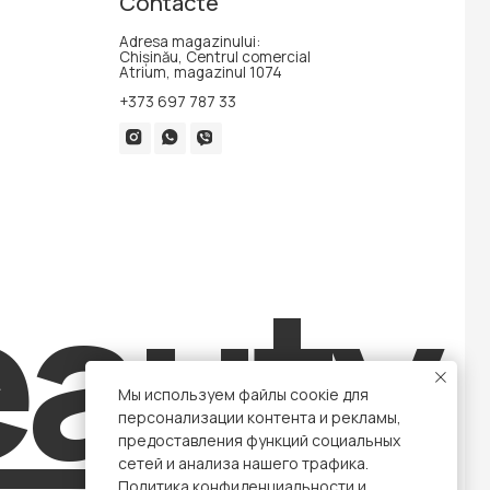
Atrium, magazinul 1074
+373 697 787 33
auty
Dezvoltarea site-ului
Мы используем файлы соокіе для
персонализации контента и рекламы,
предоставления функций социальных
сетей и анализа нашего трафика.
Политика конфиденциальности
и