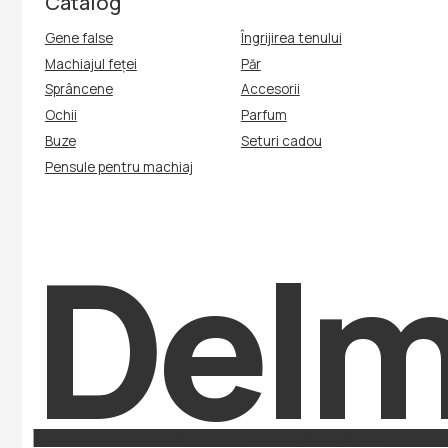
Machiajul feței
Păr
Sprâncene
Accesorii
Ochii
Parfum
Buze
Seturi cadou
Pensule pentru machiaj
Delmi
Nothing
Nothing
found
found
Politica de confidențialitate
Politica privind cookie-urile