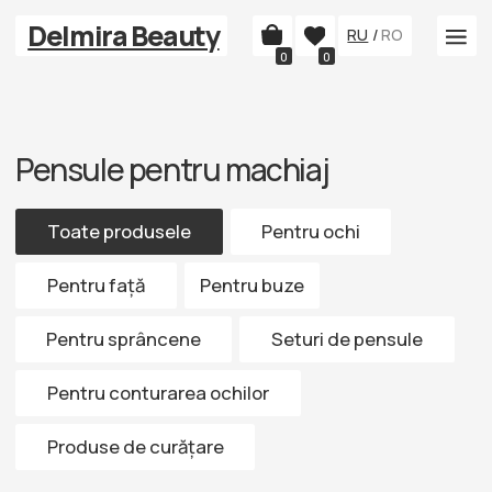
Delmira Beauty
RU
/
RO
0
0
Pensule pentru machiaj
Toate produsele
Pentru ochi
Pentru față
Pentru buze
Pentru sprâncene
Seturi de pensule
Pentru conturarea ochilor
Produse de curățare
Catalog
Gene false
Îngrijirea tenului