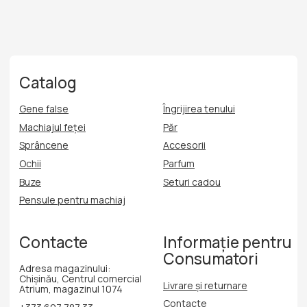
Machiajul feței
Păr
Sprâncene
Accesorii
Ochii
Parfum
Buze
Seturi cadou
Pensule pentru machiaj
Contacte
Informație pentru
Consumatori
Adresa magazinului:
Chișinău, Centrul comercial
Livrare și returnare
Atrium, magazinul 1074
Contacte
+373 697 787 33
Politica de confidențialitate
Politica privind cookie-urile
Ofertă publică
Dezvoltarea site-ului
Delmira Beauty
Filters