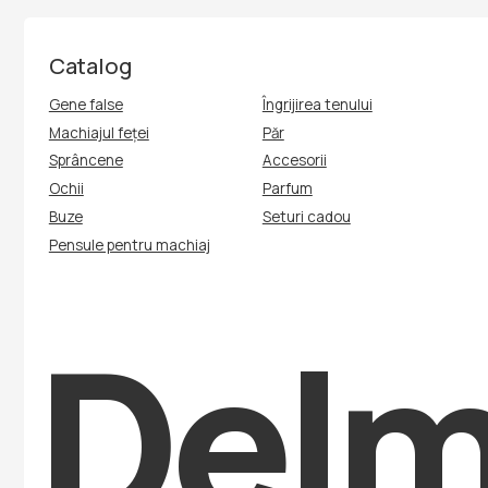
Catalog
Gene false
Îngrijirea tenului
Machiajul feței
Păr
Sprâncene
Accesorii
Ochii
Parfum
Buze
Seturi cadou
Pensule pentru machiaj
Delmi
Politica de confidențialitate
Politica privind cookie-urile