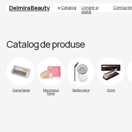
Delmira Beauty
Catalog
Livrare și
Contacte
plată
Catalog de produse
Gene false
Machiajul
Sprâncene
Ochii
Buze
feței