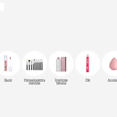
Pensule pentru
Îngrijirea
Păr
Accesorii
Parfu
machiaj
tenului