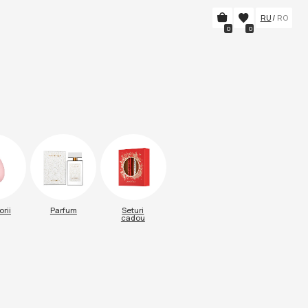
RU
/
RO
0
0
m
Seturi
cadou