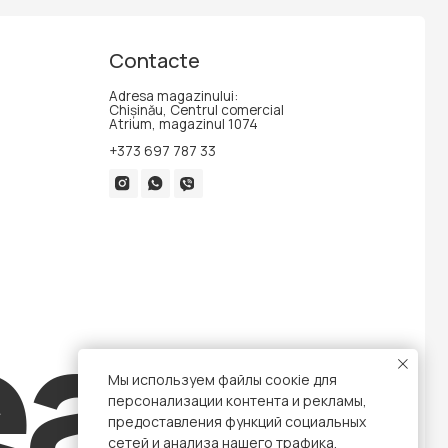
Contacte
Adresa magazinului:
Chișinău, Centrul comercial
Atrium, magazinul 1074
+373 697 787 33
auty
Мы используем файлы соокіе для
Dezvoltarea site-ului
персонализации контента и рекламы,
предоставления функций социальных
сетей и анализа нашего трафика.