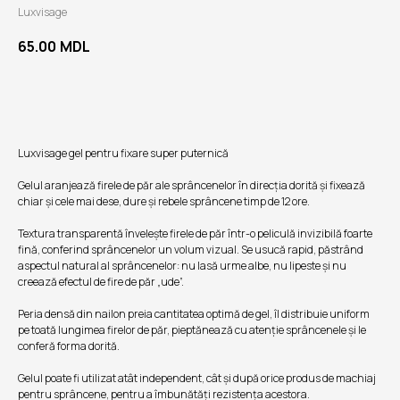
Luxvisage
65.00
MDL
În coș
Luxvisage gel pentru fixare super puternică
Gelul aranjează firele de păr ale sprâncenelor în direcția dorită și fixează
chiar și cele mai dese, dure și rebele sprâncene timp de 12 ore.
Textura transparentă învelește firele de păr într-o peliculă invizibilă foarte
fină, conferind sprâncenelor un volum vizual. Se usucă rapid, păstrând
aspectul natural al sprâncenelor: nu lasă urme albe, nu lipeste și nu
creează efectul de fire de păr „ude”.
Peria densă din nailon preia cantitatea optimă de gel, îl distribuie uniform
pe toată lungimea firelor de păr, pieptănează cu atenție sprâncenele și le
Каталог
conferă forma dorită.
Накладные ресницы
Уход за лицом
Gelul poate fi utilizat atât independent, cât și după orice produs de machiaj
Макияж лица
Волосы
pentru sprâncene, pentru a îmbunătăți rezistența acestora.