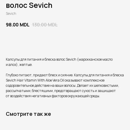
волос Sevich
Sevich
98.00
MDL
130.00
MDL
В корзину
Капсулы для питания и блеска волос Sevich (марокканское масло
и алоэ), желтые.
Каталог
Глубоко питают, придают блеск и сияние. Капсулы для питания и блеска
Sevich Hair Vitamin With Aloe Vera Oil оказывают комплексное
Накладные ресницы
Уход за лицом
оздоровительное действие на ваши волосы. Делает их шелковистыми,
Макияж лица
Волосы
рассыпчатыми, блестящими, предотвращают сухость и защищают
Брови
Аксессуары
от воздействия негативных факторов окружающей среды.
Глаза
Парфюм
Губы
Подарочные наборы
Кисти для макияжа
Смотрите так же
Контакты
Покупателям
Адрес магазина:
Доставка и возврат