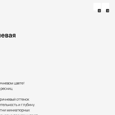
0
0
невая
ичневом цвете!
 ресниц
ричневый оттенок
тельность и глубину.
отни миниатюрных