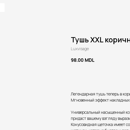
Тушь XXL корич
Luxvisage
98.00
MDL
В корзину
Легендарная тушь теперь в кор
Мгновенный эффект накладных
Универсальный насыщенный ко
придаст вашему взгляду вырази
Конусовидная щеточка имеет с