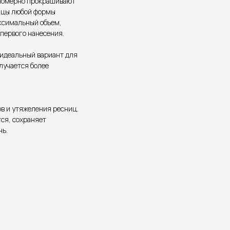
вномерно прокрашивают
ицы любой формы
ксимальный объем,
 первого нанесения.
 идеальный вариант для
лучается более
ов и утяжеления ресниц.
тся, сохраняет
нь.