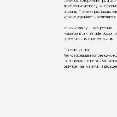
щетинок, которые быстро и ра
даже самые непослушные ресн
и длины. Придает ресницам ма
хорошо удлиняет и разделяет с
Коричневая тушь для ресниц —
макияжа в стиле nude, образ по
естественным и натуральным.
Преимущества:
Легко наслаивается без комочк
Не осыпается и не отпечатывае
безупречный макияж на весь де