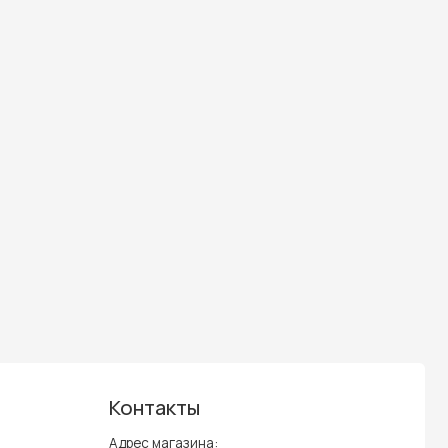
Контакты
Адрес магазина:
Кишинев, ТЦ Атриум, бутик
1074
+373 697 787 33