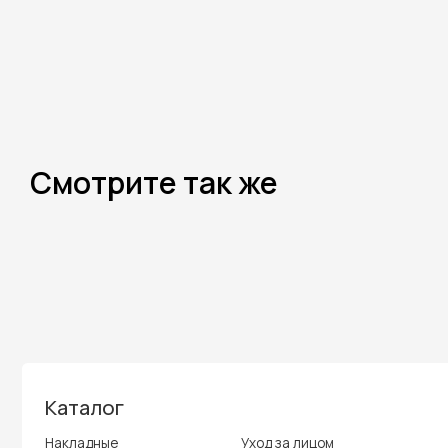
Смотрите так же
Каталог
Накладные
Уход за лицом
ресницы
Макияж лица
Волосы
Брови
Аксессуары
Глаза
Парфюм
Губы
Подарочные наборы