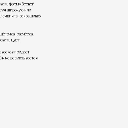
овать форму бровей
исуя широкую или
блендинга, закрашивая
щёточка-расчёска,
евать цвет.
 восков придаёт
Он не размазывается
Контакты