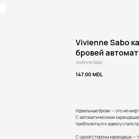
Vivienne Sabo 
бровей автома
Vivienne Sabo
147.00
MDL
В корзину
Идеальные брови — это не миф!
С автоматическими карандаш
приблизиться к идеалу стало пр
С одной стороны карандаша — т