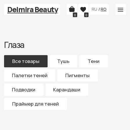
Delmira Beauty
RU
/
RO
0
0
Глаза
Все товары
Тушь
Тени
Палетки теней
Пигменты
Подводки
Карандаши
Праймер для теней
Каталог
Накладные ресницы
Уход за лицом
Макияж лица
Волосы
Брови
Аксессуары